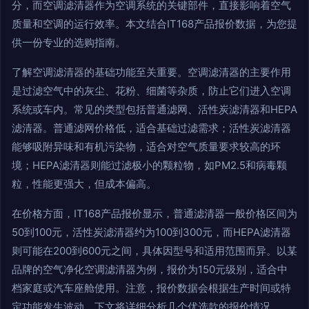
分，而空调滤清器作为空调系统的关键部件，直接影响着空气
质量和空调的运行效率。本文结合IT168产品报价数据，为您提
供一份专业的选购指南。
了解空调滤清器的基础功能至关重要。空调滤清器的主要作用
是过滤空气中的灰尘、花粉、细菌等杂质，防止它们进入空调
系统或车内。常见的类型包括普通滤网、活性炭滤清器和HEPA
滤清器。普通滤网价格低，适合基础过滤需求；活性炭滤清器
能够吸附异味和有机污染物，适合对空气质量要求较高的环
境；HEPA滤清器则能过滤极小的颗粒物，如PM2.5和病毒颗
粒，性能更强大，但成本偏高。
在价格方面，IT168产品报价显示，普通滤清器一般价格区间为
50到100元，活性炭滤清器约为100到300元，而HEPA滤清器
则可能在200到600元之间，具体因型号和适用范围而异。以某
品牌的空气净化空调滤清器为例，报价为150元级别，适合中
档家庭或汽车座舱使用。注意，报价数据会根据生产时间或特
定功能发生波动，下文将详细分析几个优选款的报价情况。