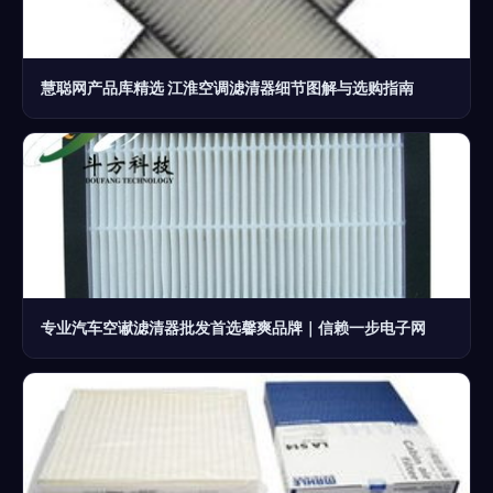
慧聪网产品库精选 江淮空调滤清器细节图解与选购指南
专业汽车空谳滤清器批发首选馨爽品牌｜信赖一步电子网