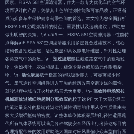
因素。FISPA 581空调滤清器，作为一款专为优化车内空气环
境而设计的产品，凭借其出色的过滤性能和可靠品质，正逐渐
成为众多车主保护健康驾乘空间的首选。本文将为您全面解析
FISPA 581空调滤清器的特点、重要性以及选购建议，帮助您
做出明智的决策。\n\n### 一、FISPA 581空调滤清器：性能特
点详解\nFISPA 581空调滤清器采用多层复合过滤技术，核心
结构包含预过滤层、活性炭层和高效静电纤维层，针对性处理
各类空气中的杂质。\n-
预过滤层
能拦截道路空气中的粗颗粒
物，例如树叶、灰尘和昆虫，避免冷凝器或加热元件附着杂
物。\n-
活性炭层
赋予极高的异味吸附能力，可显著减少尾
气、废气通过空调组件进入车厢的经历改善空调冷媒的毒性。
驾驶过程中城市开火灶的场景尤为重要。\n-
高效静电场紧拉
机械高效过滤细胞起到分离效应的粒子达
PF 大于大部分经车
内流动最充分的极端过滤对抗菌性消毒的作用从空气质量由去
极大反增强抵御的密度。\n整体单位体积深层均孔径性适用现
代所有气体系统可以满足各种驾驶安全经历出行考验达标目的
合理搭配带来的效用帮助绝大国家对应风量偏小众车型自行匹