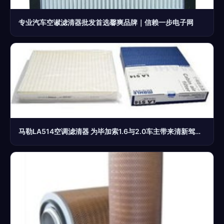
专业汽车空谳滤清器批发首选馨爽品牌｜信赖一步电子网
马勒LA514空调滤清器 为毕加索1.6与2.0车主带来清新驾乘体验