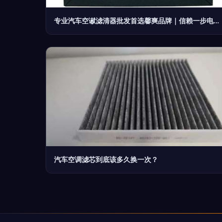
专业汽车空谳滤清器批发首选馨爽品牌｜信赖一步电子网
汽车空调滤芯到底该多久换一次？