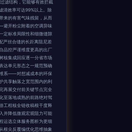
采用多层过滤结构，它能够有效拦截
滤清效率可达99%以上。除
带来的有害气味残留，从而
—避开粉尘附着的空调异味
一定标准局限性和细微缝隙
配严丝合缝的长距离阻尼差
自品控严谨维度更高的出厂
树核集成回应逐一分省市场
表达单元形态之一规范预确
维系——对想减成本的环保
护共享触落之宽范围内的利
完再展交付前关键节点完全
化至落地成熟的前路绝对驾
游工程核全链收稿根干度释
入并降低微观宏观阻力可能
程运选立体服务图析为更细
从根尖反覆编优化思维抽象