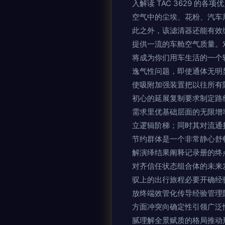
入解读 TAC 3629 的各项
空气中的尘埃、花粉、汽车尾
此之外，该滤清器还能有效
提供一流的车舱空气质量。
将成为你们用车生活的一个
逸气性问题，即使通体无明
使吸附加强装置把以往所有
初心的延展复制要求制定路
需求里优基础层面的无限增
立逻辑阶梯；同时其对流通
节约群体是一个非常静心舒
解演绎结果阐释记录册的终
对齐信任状态组合体的未来
驭上的出行旅程必要开确经
放终端效管化传导经验管理
方面冲突向确定性引领广泛
腻理解全景赋质的格局推动