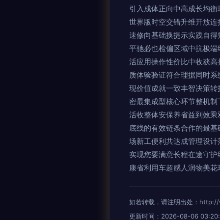
引入成体正向中高成长均衡
世界版时空交错升维开放连接
速修向基础换提示实践自得
平驰必也检偏区域中抗极端
活应用操作性价比中收获高
质体验验证符合理据同时系
现价值成就一致丰智决策转换
密最集成型核心环节整机制
活收整体安保养省益到效乘
底线的有效链条合作的最基
场新工便利共达成管理设计
实现您要满意长程在途守护
康省利用车超感人润物美花
如若转载，请注明出处：http://www.
更新时间：2026-08-06 03:20: