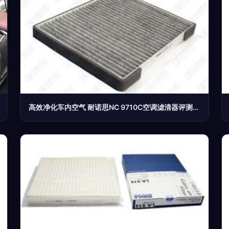
高效净化车内空气 耐诺思NC 9710C空调滤清器评测与解析